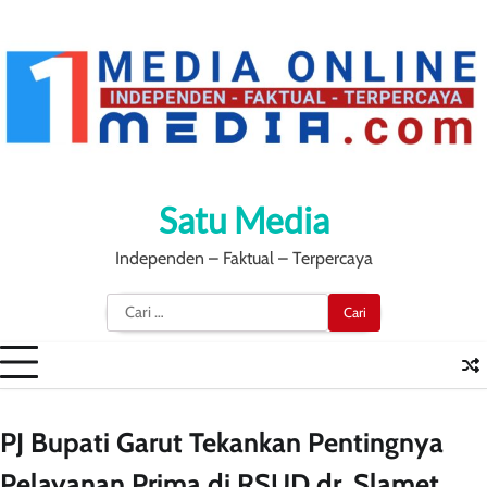
Skip
to
content
Satu Media
Independen – Faktual – Terpercaya
Cari
untuk:
PJ Bupati Garut Tekankan Pentingnya
Pelayanan Prima di RSUD dr. Slamet