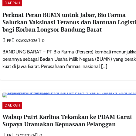
DAERAH
Perkuat Peran BUMN untuk Jabar, Bio Farma
Salurkan Vaksinasi Tetanus dan Bantuan Logist
bagi Korban Longsor Bandung Barat
FR
02/02/2026
0
BANDUNG BARAT – PT Bio Farma (Persero) kembali menunjukk
perannya sebagai Badan Usaha Milik Negara (BUMN) yang berak
kuat di Jawa Barat. Perusahaan farmasi nasional […]
DAERAH
Wabup Putri Karlina Tekankan ke PDAM Garut
Supaya Utamakan Kepuasaan Pelanggan
FR
12/01/2026
0