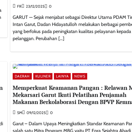
FR
23/12/2025
0
a
n
GARUT — Sejak menjabat sebagai Direktur Utama PDAM Tir
Intan Garut, Dadan Hidayatulloh melakukan berbagai pem
yang berfokus pada peningkatan kualitas pelayanan kepada
pelanggan. Perubahan […]
DAERAH
KULINER
LAINYA
NEWS
n
Memperkuat Keamanan Pangan : Relawan 
Mekarsari Garut Ikuti Pelatihan Penjamah
Makanan Berkolaborasi Dengan BPVP Kemn
SM
09/12/2025
0
di
Garut – Dalam Upaya Meningkatkan Standar Keamanan Pa
salah satu Mitra Program MBG yaitu PT Epra Sejahtra Abadi 