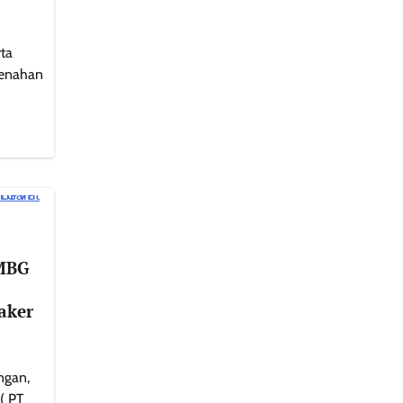
ta
benahan
MBG
aker
ngan,
( PT