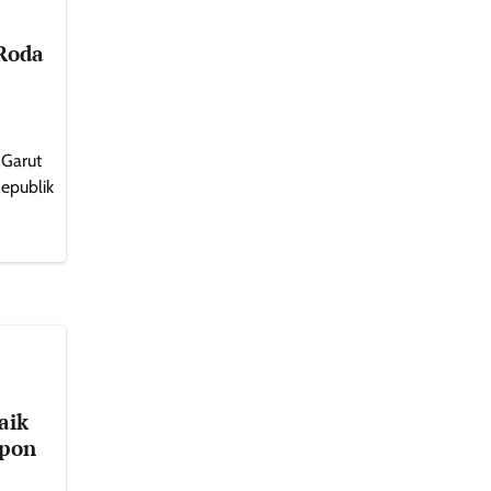
 Roda
Garut
epublik
aik
spon