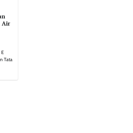
an
 Air
 E
n Tata