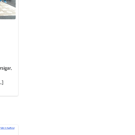
sigar,
…]