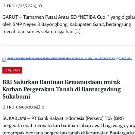
FR
11/05/2026
0
GARUT – Turnamen Futsal Antar SD “NETIBA Cup I” yang digela
oleh SMP Negeri 3 Bayongbong, Kabupaten Garut, berlangsung
meriah dan sukses selama tiga hari […]
DAERAH
BRI Salurkan Bantuan Kemanusiaan untuk
Korban Pergerakan Tanah di Bantargadung
Sukabumi
FR
06/03/2026
0
SUKABUMI – PT Bank Rakyat Indonesia (Persero) Tbk (BRI)
bergerak cepat menyalurkan bantuan tahap awal bagi warga yan
terdampak bencana pergerakan tanah di Kecamatan Bantargadun