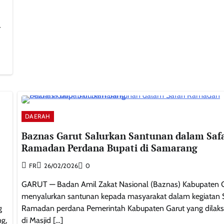
r
DAERAH
Baznas Garut Salurkan Santunan dalam Safa
Ramadan Perdana Bupati di Samarang
FR
26/02/2026
0
GARUT — Badan Amil Zakat Nasional (Baznas) Kabupaten 
menyalurkan santunan kepada masyarakat dalam kegiatan S
g
Ramadan perdana Pemerintah Kabupaten Garut yang dilak
g,
di Masjid […]