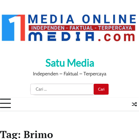
Skip
to
content
Satu Media
Independen – Faktual – Terpercaya
Cari
untuk:
Tag:
Brimo