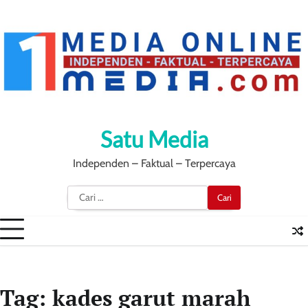
Skip
to
content
Satu Media
Independen – Faktual – Terpercaya
Cari
untuk:
Tag:
kades garut marah