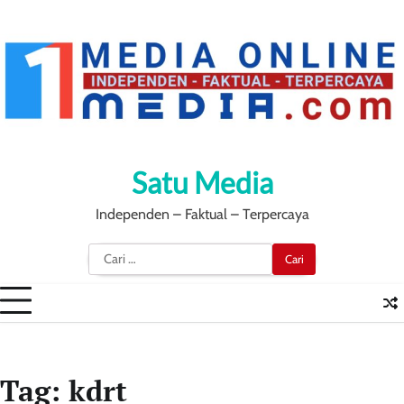
Skip
to
content
Satu Media
Independen – Faktual – Terpercaya
Cari
untuk:
Tag:
kdrt