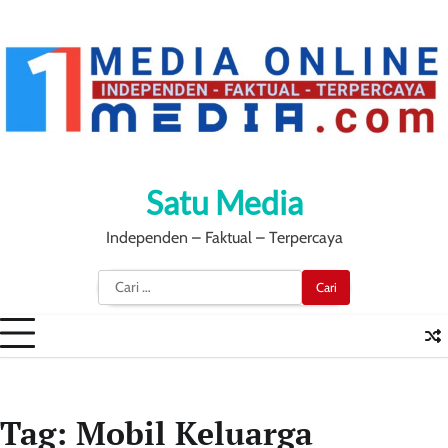
Skip
to
content
Satu Media
Independen – Faktual – Terpercaya
Cari
untuk:
Tag:
Mobil Keluarga