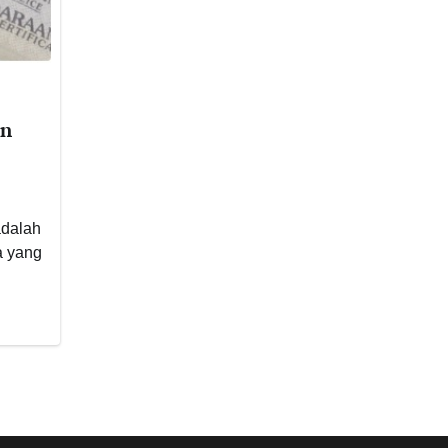
an
dalah
a yang