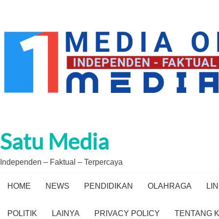
Skip
to
content
Satu Media
Independen – Faktual – Terpercaya
HOME
NEWS
PENDIDIKAN
OLAHRAGA
LI
POLITIK
LAINYA
PRIVACY POLICY
TENTANG K