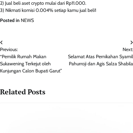
2) Jual beli aset crypto mulai dari Rp11.000.
3) Nikmati komisi 0.004% setiap kamu jual beli1
Posted in
NEWS
Navigasi
Previous:
Next:
pos
“Pemilik Rumah Makan
Selamat Atas Pernikahan Syamil
Sukawening Terkejut oleh
Pahurroji dan Agis Salza Shabila
Kunjungan Calon Bupati Garut”
Related Posts