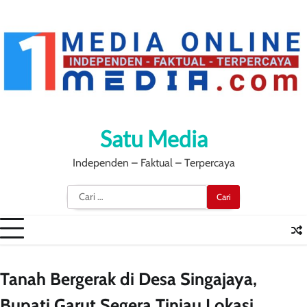
Skip
to
content
Satu Media
Independen – Faktual – Terpercaya
Cari
untuk:
Tanah Bergerak di Desa Singajaya,
Bupati Garut Segera Tinjau Lokasi