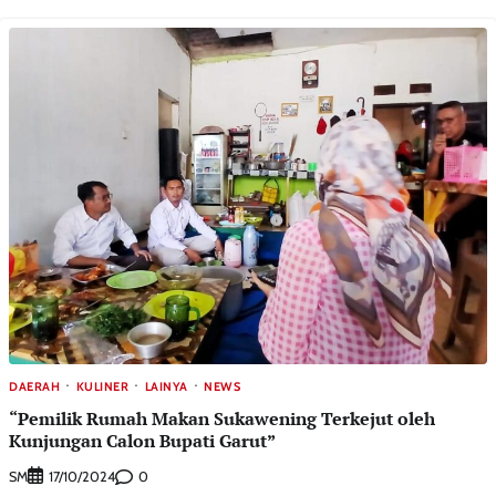
DAERAH
KULINER
LAINYA
NEWS
“Pemilik Rumah Makan Sukawening Terkejut oleh
Kunjungan Calon Bupati Garut”
SM
0
17/10/2024