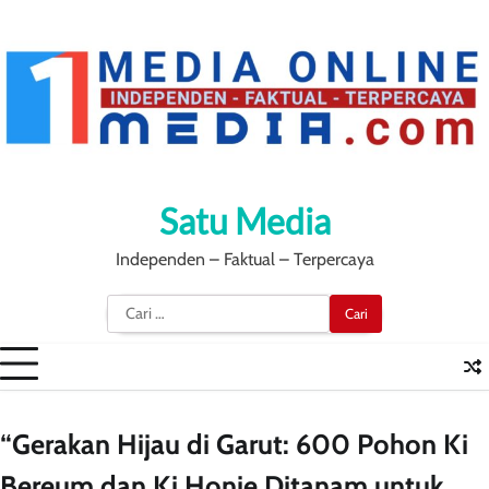
Skip
to
content
Satu Media
Independen – Faktual – Terpercaya
Cari
untuk:
“Gerakan Hijau di Garut: 600 Pohon Ki
Bereum dan Ki Honje Ditanam untuk