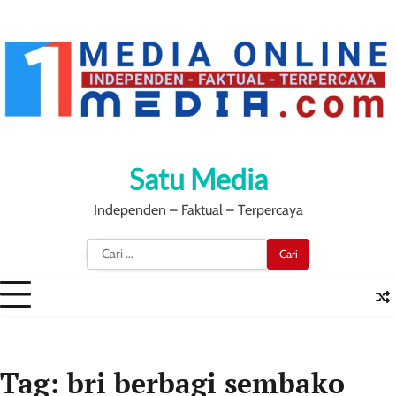
Skip
to
content
Satu Media
Independen – Faktual – Terpercaya
Cari
untuk:
Tag:
bri berbagi sembako