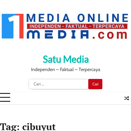
Skip
to
content
Satu Media
Independen – Faktual – Terpercaya
Cari
untuk:
Tag:
cibuyut