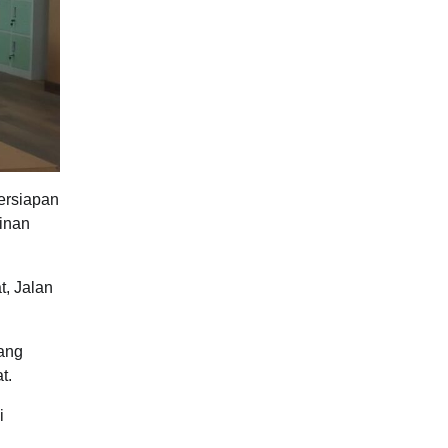
ersiapan
pinan
t, Jalan
tang
t.
i