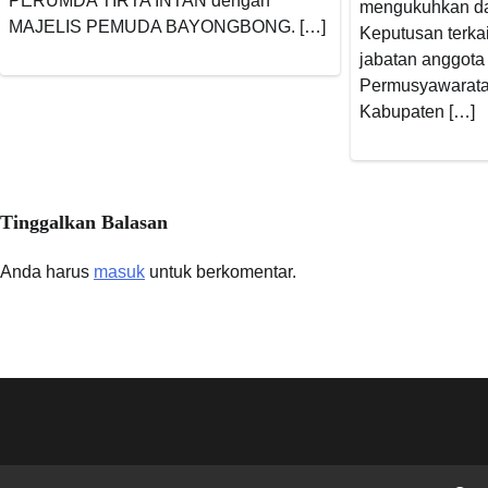
PERUMDA TIRTA INTAN dengan
mengukuhkan da
MAJELIS PEMUDA BAYONGBONG. […]
Keputusan terka
jabatan anggot
Permusyawarata
Kabupaten […]
Tinggalkan Balasan
Anda harus
masuk
untuk berkomentar.