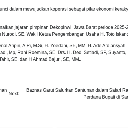
kunci dalam mewujudkan koperasi sebagai pilar ekonomi kerak
alkan jajaran pimpinan Dekopinwil Jawa Barat periode 2025-2
 Nurodi, SE. Wakil Ketua Pengembangan Usaha H. Toto Iskand
al Aripin, A.Pi, M.Si, H. Yoedani, SE, MM, H. Ade Ardiansyah,
i, Mp, Rani Roemina, SE, Drs. H. Dedi Setiadi, SP, Suyanto,
ahir, SE, dan H Ahmad Bajuri, SE, MM..
ahan
Baznas Garut Salurkan Santunan dalam Safari 
Next:
Perdana Bupati di S