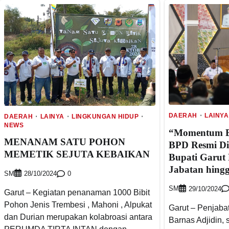
DAERAH
LAINYA
DAERAH
LAINYA
LINGKUNGAN HIDUP
NEWS
“Momentum Ba
MENANAM SATU POHON
BPD Resmi Di
MEMETIK SEJUTA KEBAIKAN
Bupati Garut
Jabatan hing
SM
0
28/10/2024
SM
29/10/2024
Garut – Kegiatan penanaman 1000 Bibit
Pohon Jenis Trembesi , Mahoni , Alpukat
Garut – Penjabat
dan Durian merupakan kolabroasi antara
Barnas Adjidin, 