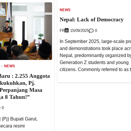
NEWS
Nepal: Lack of Democracy
FR
0
15/09/2025
In September 2025, large-scale pr
and demonstrations took place ac
Nepal, predominantly organized b
Generation Z students and young
NEWS
citizens. Commonly referred to as 
ru : 2.255 Anggota
kukuhkan, Pj.
 Perpanjang Masa
ga 8 Tahun!”
0
 (Pj) Bupati Garut,
secara resmi