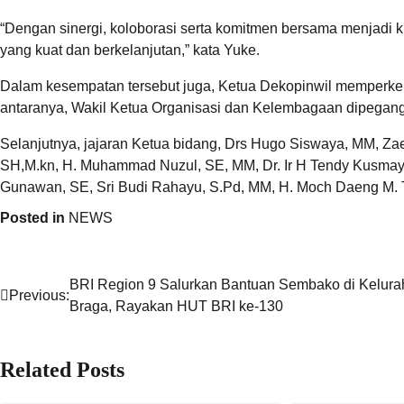
“Dengan sinergi, koloborasi serta komitmen bersama menjadi 
yang kuat dan berkelanjutan,” kata Yuke.
Dalam kesempatan tersebut juga, Ketua Dekopinwil memperken
antaranya, Wakil Ketua Organisasi dan Kelembagaan dipegang
Selanjutnya, jajaran Ketua bidang, Drs Hugo Siswaya, MM, Zaen
SH,M.kn, H. Muhammad Nuzul, SE, MM, Dr. Ir H Tendy Kusmayad
Gunawan, SE, Sri Budi Rahayu, S.Pd, MM, H. Moch Daeng M. T
Posted in
NEWS
BRI Region 9 Salurkan Bantuan Sembako di Kelur
Navigasi
Previous:
Braga, Rayakan HUT BRI ke-130
pos
Related Posts