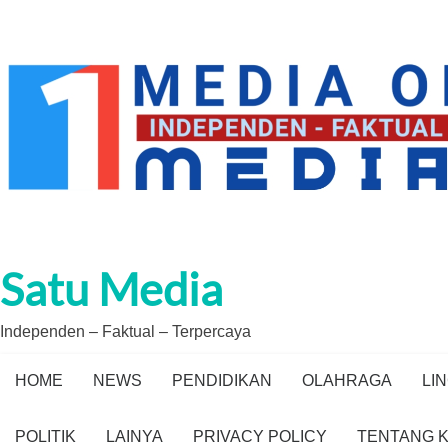
Skip
to
content
Satu Media
Independen – Faktual – Terpercaya
HOME
NEWS
PENDIDIKAN
OLAHRAGA
LI
POLITIK
LAINYA
PRIVACY POLICY
TENTANG K