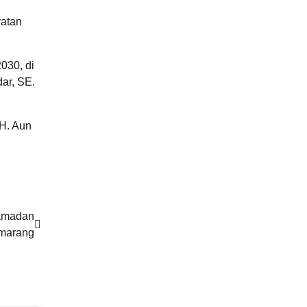
yatan
030, di
ar, SE.
 H. Aun
Ramadan
amarang