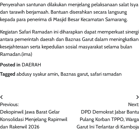
Penyerahan santunan dilakukan menjelang pelaksanaan salat Isya
dan tarawih berjamaah. Bantuan diserahkan secara langsung
kepada para penerima di Masjid Besar Kecamatan Samarang.
Kegiatan Safari Ramadan ini diharapkan dapat memperkuat sinergi
antara pemerintah daerah dan Baznas Garut dalam meningkatkan
kesejahteraan serta kepedulian sosial masyarakat selama bulan
Ramadan.(ima)
Posted in
DAERAH
Tagged
abdusy syakur amin
,
Baznas garut
,
safari ramadan
Navigasi
Previous:
Next:
pos
Dekopinwil Jawa Barat Gelar
DPD Demokrat Jabar Bantu
Konsolidasi Menjelang Rapimwil
Pulang Korban TPPO, Warga
dan Rakerwil 2026
Garut Ini Terlantar di Kamboja