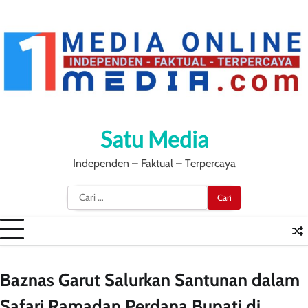
Skip
to
content
Satu Media
Independen – Faktual – Terpercaya
Cari
untuk:
Baznas Garut Salurkan Santunan dalam
Safari Ramadan Perdana Bupati di