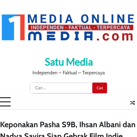
Skip
to
content
Satu Media
Independen – Faktual – Terpercaya
Cari
untuk:
Keponakan Pasha S9B, Ihsan Albani dan
Nadya Savira Siap Gebrak Film Indie