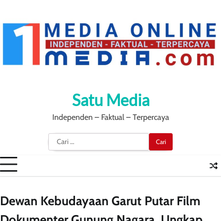
Skip
to
content
Satu Media
Independen – Faktual – Terpercaya
Cari
untuk:
Dewan Kebudayaan Garut Putar Film
Dokumenter Gunung Nagara, Ungkap