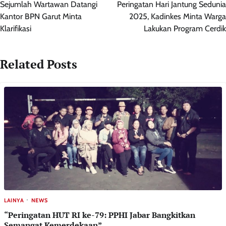
pos
Sejumlah Wartawan Datangi
Peringatan Hari Jantung Sedunia
Kantor BPN Garut Minta
2025, Kadinkes Minta Warga
Klarifikasi
Lakukan Program Cerdik
Related Posts
LAINYA
NEWS
“Peringatan HUT RI ke-79: PPHI Jabar Bangkitkan
Semangat Kemerdekaan”