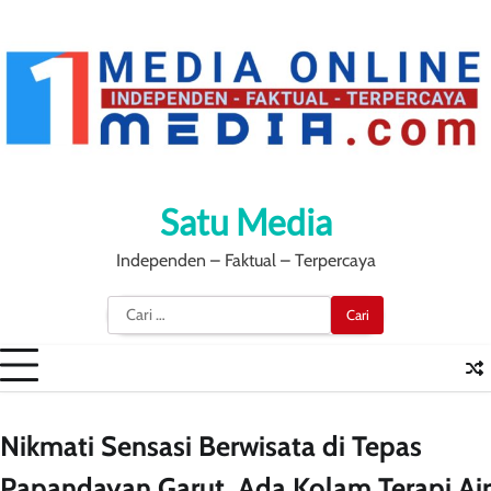
Skip
to
content
Satu Media
Independen – Faktual – Terpercaya
Cari
untuk:
Nikmati Sensasi Berwisata di Tepas
Papandayan Garut, Ada Kolam Terapi Air