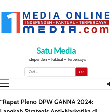
Skip
to
content
Satu Media
Independen – Faktual – Terpercaya
Cari
untuk:
“Rapat Pleno DPW GANNA 2024:
Langkah Strategis Anti-Narkotika di