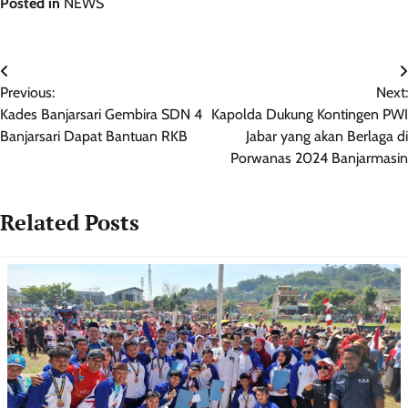
Posted in
NEWS
Navigasi
Previous:
Next:
pos
Kades Banjarsari Gembira SDN 4
Kapolda Dukung Kontingen PWI
Banjarsari Dapat Bantuan RKB
Jabar yang akan Berlaga di
Porwanas 2024 Banjarmasin
Related Posts