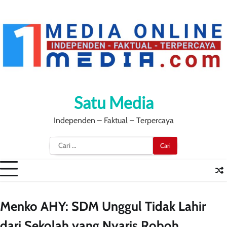
Skip
to
content
Satu Media
Independen – Faktual – Terpercaya
Cari
untuk:
Menko AHY: SDM Unggul Tidak Lahir
dari Sekolah yang Nyaris Roboh