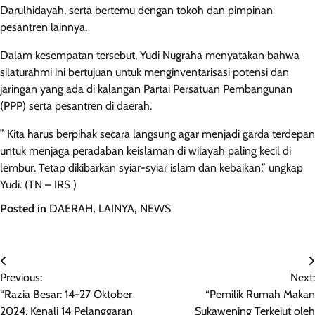
Darulhidayah, serta bertemu dengan tokoh dan pimpinan
pesantren lainnya.
Dalam kesempatan tersebut, Yudi Nugraha menyatakan bahwa
silaturahmi ini bertujuan untuk menginventarisasi potensi dan
jaringan yang ada di kalangan Partai Persatuan Pembangunan
(PPP) serta pesantren di daerah.
” Kita harus berpihak secara langsung agar menjadi garda terdepan
untuk menjaga peradaban keislaman di wilayah paling kecil di
lembur. Tetap dikibarkan syiar-syiar islam dan kebaikan,” ungkap
Yudi. (TN – IRS )
Posted in
DAERAH
,
LAINYA
,
NEWS
Navigasi
Previous:
Next:
pos
“Razia Besar: 14-27 Oktober
“Pemilik Rumah Makan
2024, Kenali 14 Pelanggaran
Sukawening Terkejut oleh