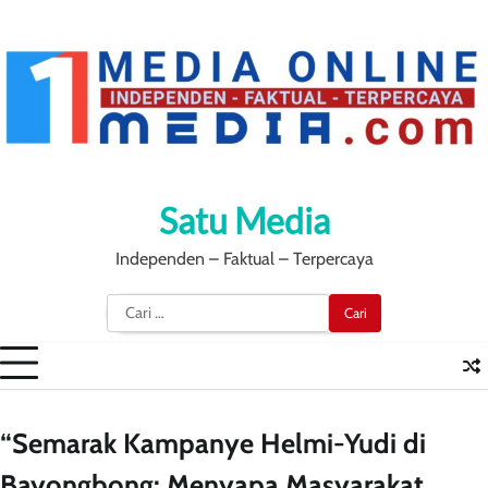
Skip
to
content
Satu Media
Independen – Faktual – Terpercaya
Cari
untuk:
“Semarak Kampanye Helmi-Yudi di
Bayongbong: Menyapa Masyarakat